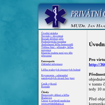
Úvodní stránka
Novinky / dovolená
Rozsah léčebné péče
Proktologická poradna
Ambulantní léčba hemoroidů
Trhlina řitní - příznaky, léčba,
prevence
Klasická toaleta není pro tělo
přirozená
Entezopatie
Základní informace
Léčba svalových úponových bolestí
Kryoterapie - odstranění
patologických útvarů bez jizev
Ceník výkonů
Kontakt
Články
Hemoroidy dělení a léčba
Bradavice
Citron je nejlepší medicína
www.registrlekaru.cz